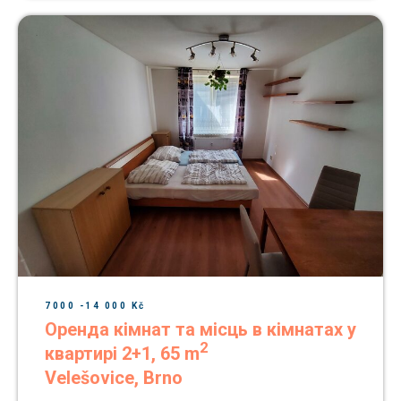
7000 -14 000 Kč
Оренда кімнат та місць в кімнатах у
2
квартирі 2+1, 65 m
Velešovice, Brno