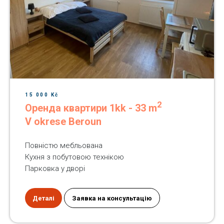
15 000 Kč
2
Оренда квартири 1kk - 33 m
V okrese Beroun
Повністю мебльована
Кухня з побутовою технікою
Парковка у дворі
Деталі
Заявка на консультацію