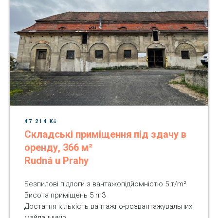
47 214 Kč
Складські приміщення під здачу в
оренду, 366 м²
Rudná u Prahy
Безпилові підлоги з вантажопідйомністю 5 т/m²
Висота приміщень 5 m3
Достатня кількість вантажно-розвантажувальних
майданчиків