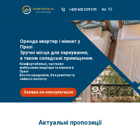
+420 602 529 570
CZ
RU
Оренда квартир і кімнат у
Празі
Зручні місця для паркування,
а також складські приміщення.
Комфортабельні, частково
мебльовані квартири та кімнати в
Празі
Без посередників, без реалітки та
зайвого клопоту
Заявка на консультацію
Актуальні пропозиції