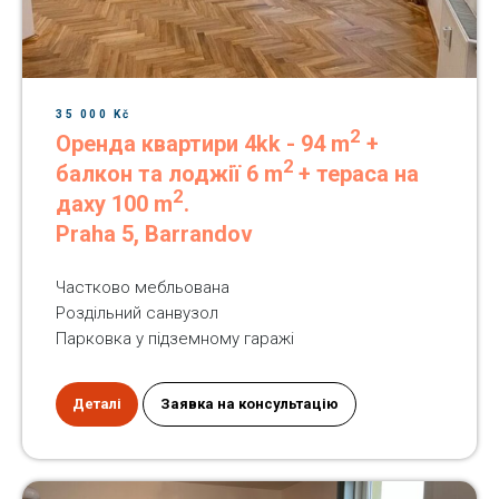
35 000 Kč
2
Оренда квартири 4kk - 94 m
+
2
балкон та лоджії 6 m
+ тераса на
2
даху 100 m
.
Praha 5, Barrandov
Частково мебльована
Роздільний санвузол
Парковка у підземному гаражі
Деталі
Заявка на консультацію