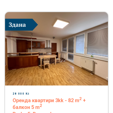
28 000 Kč
2
Оренда квартири 3kk - 82 m
+
2
балкон 5 m