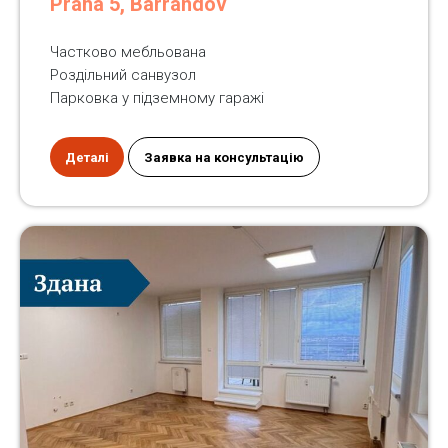
Praha 5, Barrandov
Частково мебльована
Роздільний санвузол
Парковка у підземному гаражі
Деталі
Заявка на консультацію