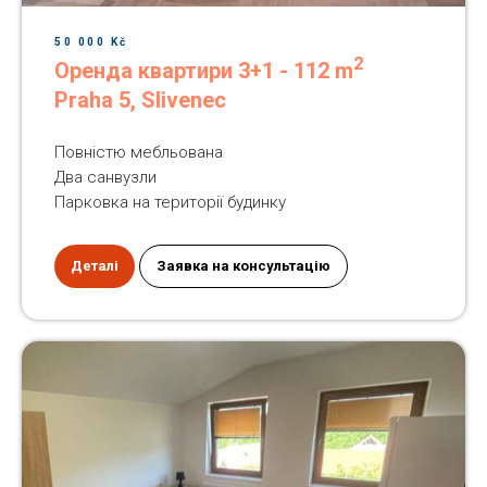
50 000 Kč
2
Оренда квартири 3+1 - 112 m
Praha 5, Slivenec
Повністю мебльована
Два санвузли
Парковка на території будинку
Деталі
Заявка на консультацію